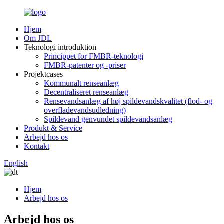
Hjem
Om JDL
Teknologi introduktion
Princippet for FMBR-teknologi
FMBR-patenter og -priser
Projektcases
Kommunalt renseanlæg
Decentraliseret renseanlæg
Rensevandsanlæg af høj spildevandskvalitet (flod- og
overfladevandsudledning)
Spildevand genvundet spildevandsanlæg
Produkt & Service
Arbejd hos os
Kontakt
English
Hjem
Arbejd hos os
Arbejd hos os