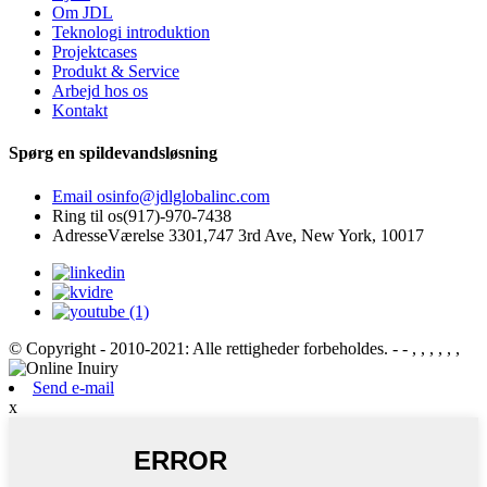
Om JDL
Teknologi introduktion
Projektcases
Produkt & Service
Arbejd hos os
Kontakt
Spørg en spildevandsløsning
Email os
info@jdlglobalinc.com
Ring til os
(917)-970-7438
Adresse
Værelse 3301,747 3rd Ave, New York, 10017
© Copyright - 2010-2021: Alle rettigheder forbeholdes.
- - , , , , , ,
Send e-mail
x