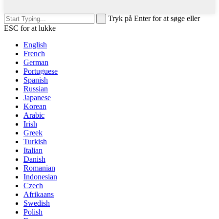
Tryk på Enter for at søge eller
ESC for at lukke
English
French
German
Portuguese
Spanish
Russian
Japanese
Korean
Arabic
Irish
Greek
Turkish
Italian
Danish
Romanian
Indonesian
Czech
Afrikaans
Swedish
Polish