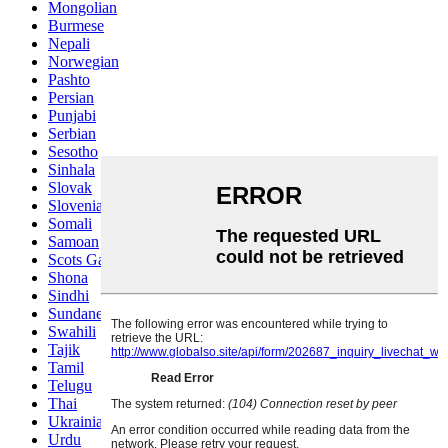
Mongolian
Burmese
Nepali
Norwegian
Pashto
Persian
Punjabi
Serbian
Sesotho
Sinhala
Slovak
Slovenian
Somali
Samoan
Scots Gaelic
Shona
Sindhi
Sundanese
Swahili
Tajik
Tamil
Telugu
Thai
Ukrainian
Urdu