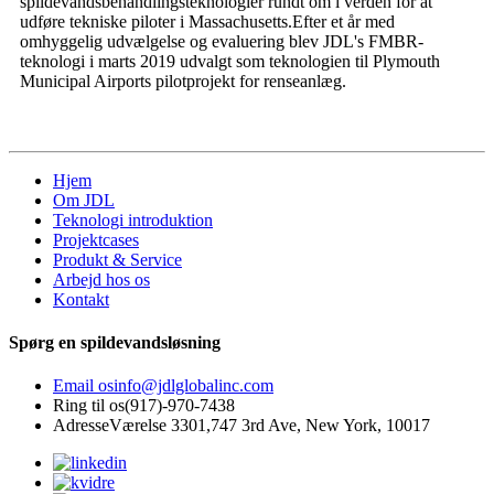
spildevandsbehandlingsteknologier rundt om i verden for at
udføre tekniske piloter i Massachusetts.Efter et år med
omhyggelig udvælgelse og evaluering blev JDL's FMBR-
teknologi i marts 2019 udvalgt som teknologien til Plymouth
Municipal Airports pilotprojekt for renseanlæg.
Hjem
Om JDL
Teknologi introduktion
Projektcases
Produkt & Service
Arbejd hos os
Kontakt
Spørg en spildevandsløsning
Email os
info@jdlglobalinc.com
Ring til os
(917)-970-7438
Adresse
Værelse 3301,747 3rd Ave, New York, 10017