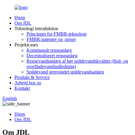
Hjem
Om JDL
Teknologi introduktion
Princippet for FMBR-teknologi
FMBR-patenter og -priser
Projektcases
Kommunalt renseanlæg
Decentraliseret renseanlæg
Rensevandsanlæg af høj spildevandskvalitet (flod- og
overfladevandsudledning)
Spildevand genvundet spildevandsanlæg
Produkt & Service
Arbejd hos os
Kontakt
English
Hjem
Om JDL
Om JDL