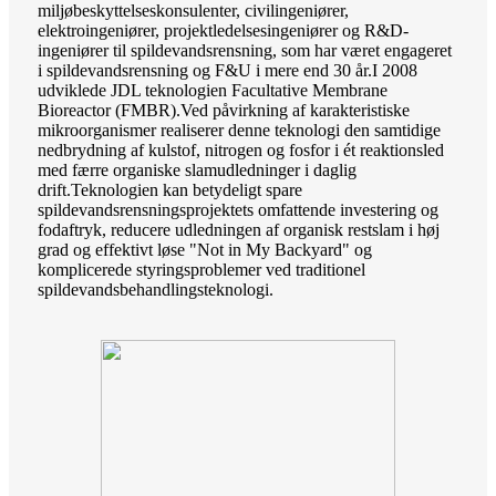
miljøbeskyttelseskonsulenter, civilingeniører,
elektroingeniører, projektledelsesingeniører og R&D-
ingeniører til spildevandsrensning, som har været engageret
i spildevandsrensning og F&U i mere end 30 år.I 2008
udviklede JDL teknologien Facultative Membrane
Bioreactor (FMBR).Ved påvirkning af karakteristiske
mikroorganismer realiserer denne teknologi den samtidige
nedbrydning af kulstof, nitrogen og fosfor i ét reaktionsled
med færre organiske slamudledninger i daglig
drift.Teknologien kan betydeligt spare
spildevandsrensningsprojektets omfattende investering og
fodaftryk, reducere udledningen af ​​organisk restslam i høj
grad og effektivt løse "Not in My Backyard" og
komplicerede styringsproblemer ved traditionel
spildevandsbehandlingsteknologi.