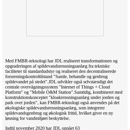
Med FMBR-teknologi har JDL realiseret transformationen og
opgraderingen af ​​spildevandsrensningsanlæg fra tekniske
faciliteter til standardudstyr og realiseret den decentraliserede
forureningskontroltilstand "Samle, behandle og genbrug
spildevandet på stedet".JDL udvikler også selvstændigt det
centrale overvågningssystem "Internet of Things + Cloud
Platform" og "Mobile O&M Station".Samtidig, kombineret med
konstruktionskonceptet "kloakrensningsanlæg under jorden og
park over jorden", kan FMBR-teknologi også anvendes på det
økologiske spildevandsrensningsanlæg, som integrerer
spildevandsgenbrug og økologisk fritid, hvilket giver en ny
løsning for vandmiljøet beskyttelse.
Indtil november 2020 har JDL opnået 63